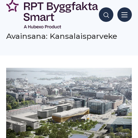
Siirry
sisältöön
Hae sisältöjä
Avainsana: Kansalaisparveke