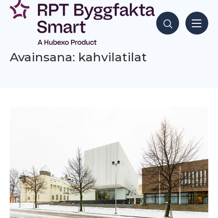
Siirry
sisältöön
Hae sisältöjä
Avainsana: kahvilatilat