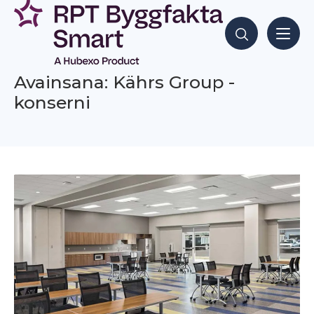
Siirry
sisältöön
Hae sisältöjä
Avainsana: Kährs Group -
konserni