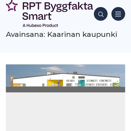
Siirry
sisältöön
Hae sisältöjä
Avainsana: Kaarinan kaupunki