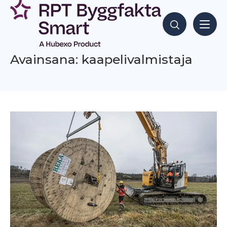
Siirry
sisältöön
Hae sisältöjä
Avainsana: kaapelivalmistaja