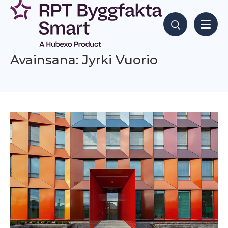
Siirry
sisältöön
Hae sisältöjä
Avainsana: Jyrki Vuorio