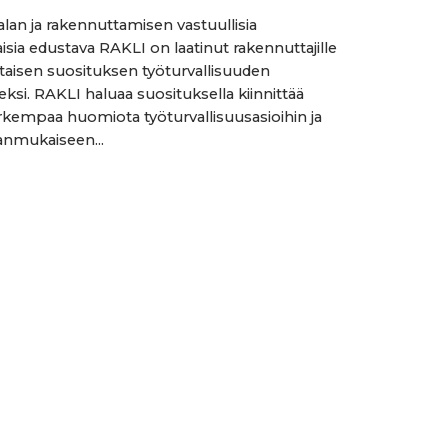
alan ja rakennuttamisen vastuullisia
isia edustava RAKLI on laatinut rakennuttajille
aisen suosituksen työturvallisuuden
eksi. RAKLI haluaa suosituksella kiinnittää
arkempaa huomiota työturvallisuusasioihin ja
ianmukaiseen...