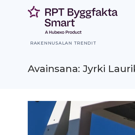
Siirry
sisältöön
RAKENNUSALAN TRENDIT
Avainsana: Jyrki Laur