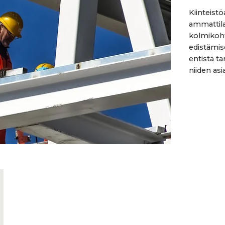
Kiinteistö
ammattila
kolmikoht
edistämis
entistä t
niiden as