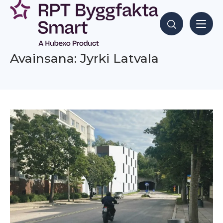
Siirry
sisältöön
Hae sisältöjä
Avainsana: Jyrki Latvala