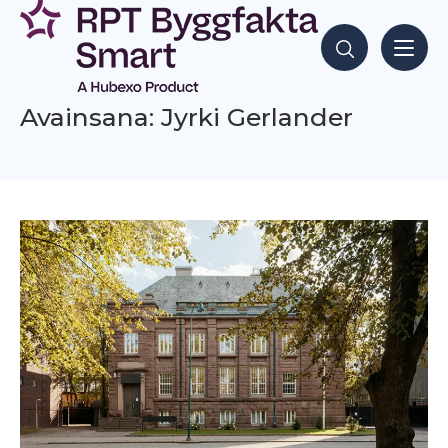
Siirry
sisältöön
Hae sisältöjä
Avainsana: Jyrki Gerlander