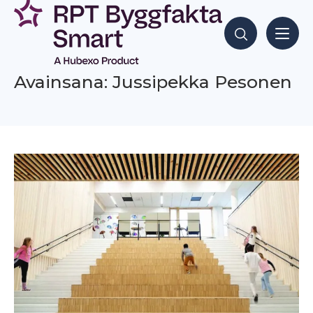
Siirry
sisältöön
Hae sisältöjä
Avainsana: Jussipekka Pesonen