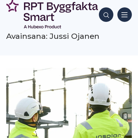
Siirry
sisältöön
Hae sisältöjä
Avainsana: Jussi Ojanen