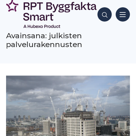
Siirry
sisältöön
Hae sisältöjä
Avainsana: julkisten
palvelurakennusten