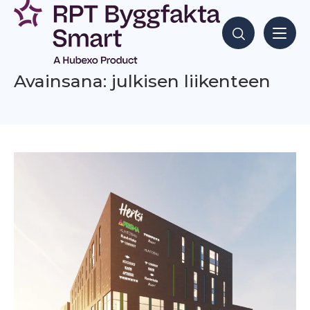
Siirry
sisältöön
Hae sisältöjä
Avainsana: julkisen liikenteen