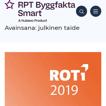
Siirry
sisältöön
Hae sisältöjä
Avainsana: julkinen taide