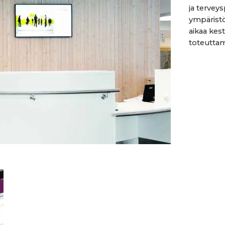
ja tervey
ympäristö
aikaa kes
toteuttam