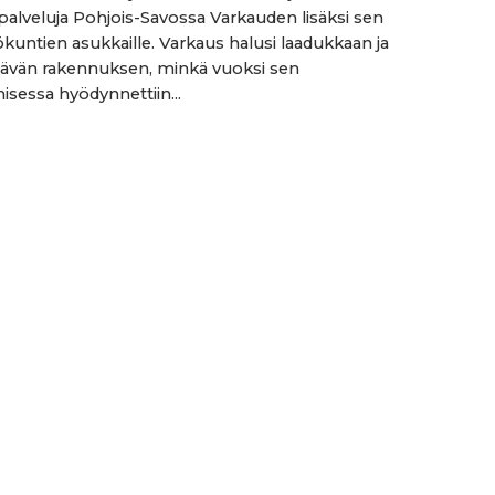
spalveluja Pohjois-Savossa Varkauden lisäksi sen
kuntien asukkaille. Varkaus halusi laadukkaan ja
tävän rakennuksen, minkä vuoksi sen
isessa hyödynnettiin...