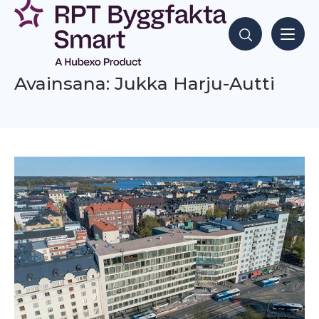
Siirry
sisältöön
Hae sisältöjä
Avainsana: Jukka Harju-Autti