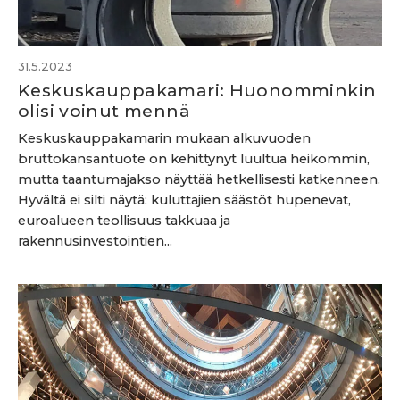
31.5.2023
Keskuskauppakamari: Huonomminkin
olisi voinut mennä
Keskuskauppakamarin mukaan alkuvuoden
bruttokansantuote on kehittynyt luultua heikommin,
mutta taantumajakso näyttää hetkellisesti katkenneen.
Hyvältä ei silti näytä: kuluttajien säästöt hupenevat,
euroalueen teollisuus takkuaa ja
rakennusinvestointien...