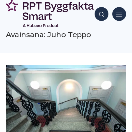
Siirry
sisältöön
Hae sisältöjä
Avainsana: Juho Teppo