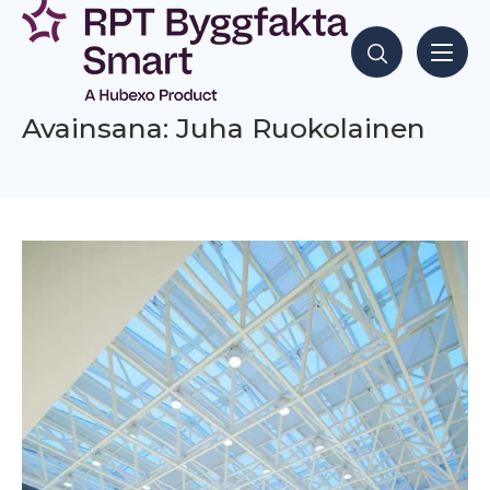
Siirry
sisältöön
Hae sisältöjä
Avainsana: Juha Ruokolainen