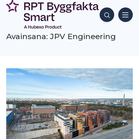
Siirry
sisältöön
Hae sisältöjä
Avainsana: JPV Engineering