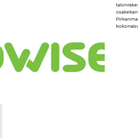
talonrake
osakekann
Pirkanmaa
kokonaisv