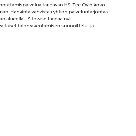
nnuttamispalvelua tarjoavan HS-Tec Oy:n koko
an. Hankinta vahvistaa yhtiön palveluntarjontaa
n alueella – Sitowise tarjoaa nyt
altaiset talonrakentamisen suunnittelu- ja...