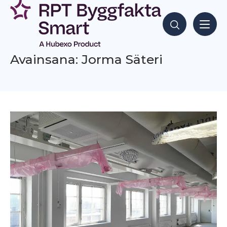
Siirry
sisältöön
Hae sisältöjä
Avainsana: Jorma Säteri