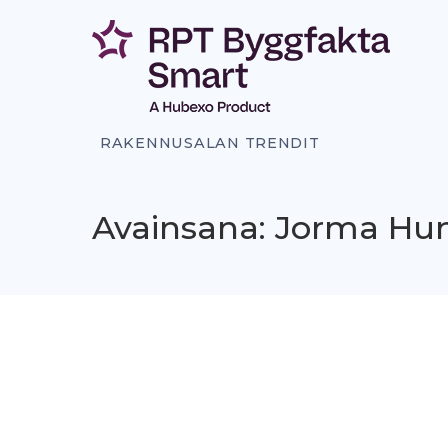
Siirry
sisältöön
RAKENNUSALAN TRENDIT
Avainsana: Jorma H