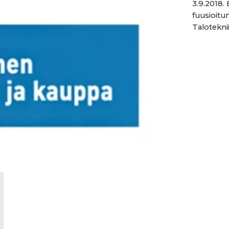
3.9.2018.
fuusioitun
Taloteknii