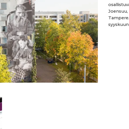
osallistuv
Joensuu, J
Tampere. 
syyskuun a