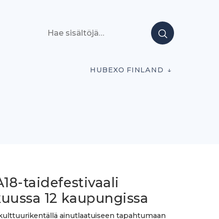
Hae sisältöjä
HUBEXO FINLAND
8-taidefestivaali
kuussa 12 kaupungissa
lttuurikentällä ainutlaatuiseen tapahtumaan