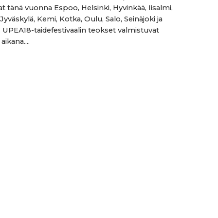
at tänä vuonna Espoo, Helsinki, Hyvinkää, Iisalmi,
yväskylä, Kemi, Kotka, Oulu, Salo, Seinäjoki ja
UPEA18-taidefestivaalin teokset valmistuvat
ikana....