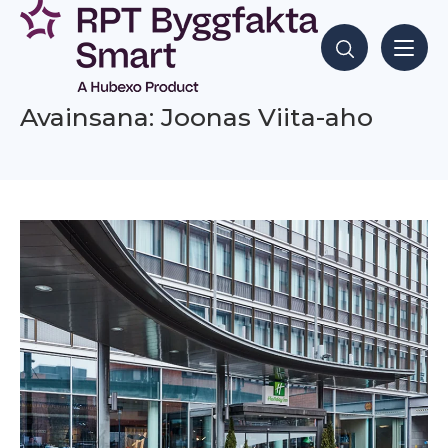
Siirry
sisältöön
Hae sisältöjä
Avainsana: Joonas Viita-aho