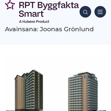
Siirry
sisältöön
Hae sisältöjä
Avainsana: Joonas Grönlund