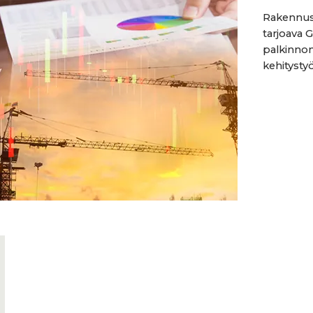
Rakennusa
tarjoava 
palkinnon 
kehitystyös