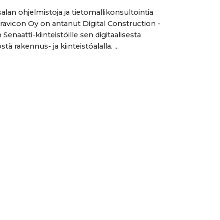
lan ohjelmistoja ja tietomallikonsultointia
Gravicon Oy on antanut Digital Construction -
Senaatti-kiinteistöille sen digitaalisesta
tä rakennus- ja kiinteistöalalla. ...