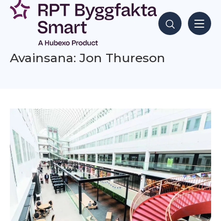
Siirry
sisältöön
Hae sisältöjä
Avainsana: Jon Thureson