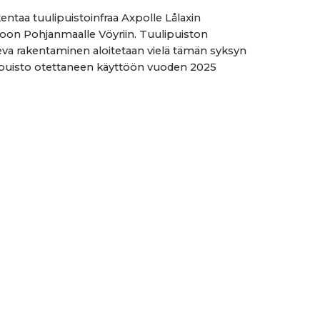
kentaa tuulipuistoinfraa Axpolle Lålaxin
toon Pohjanmaalle Vöyriin. Tuulipuiston
eva rakentaminen aloitetaan vielä tämän syksyn
a puisto otettaneen käyttöön vuoden 2025
.