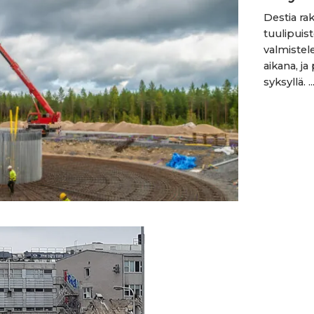
Destia ra
tuulipuis
valmistel
aikana, j
syksyllä. ..