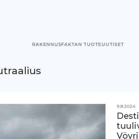
RAKENNUSFAKTAN TUOTEUUTISET
traalius
9.8.2024
Dest
tuuli
Vöyri