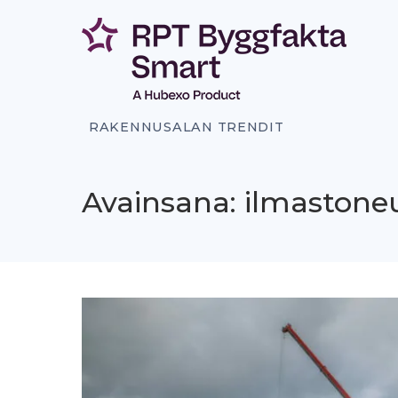
Siirry
sisältöön
RAKENNUSALAN TRENDIT
Avainsana: ilmastoneu