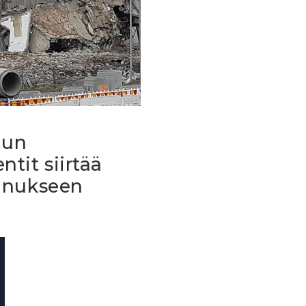
tun
tit siirtää
nnukseen