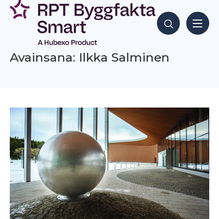
Siirry
sisältöön
Hae sisältöjä
Avainsana: Ilkka Salminen