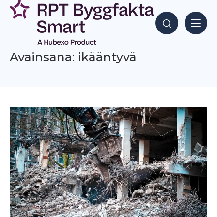
Siirry
sisältöön
Hae sisältöjä
Avainsana: ikääntyvä