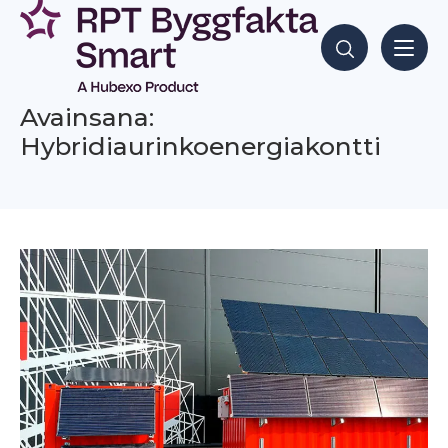
Siirry
sisältöön
Hae sisältöjä
Avainsana:
Hybridiaurinkoenergiakontti