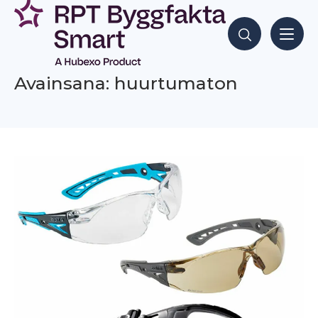
Siirry
sisältöön
Hae sisältöjä
Avainsana: huurtumaton