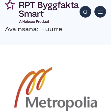
Siirry
sisältöön
Hae sisältöjä
Avainsana: Huurre