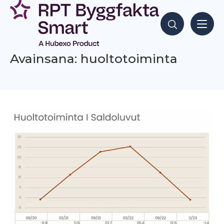
Siirry
sisältöön
Hae sisältöjä
Avainsana: huoltotoiminta