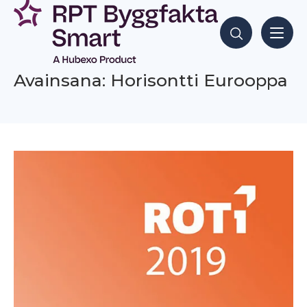
Siirry
sisältöön
Hae sisältöjä
Avainsana: Horisontti Eurooppa