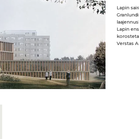
Lapin sai
Granlundi
laajennus
Lapin ens
korostetaa
Verstas Ar