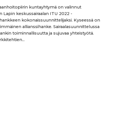
raanhoitopiirin kuntayhtymä on valinnut
n Lapin keskussairaalan ITU 2022 -
hankkeen kokonaissuunnittelijaksi. Kyseessä on
immäinen allianssihanke. Sairaalasuunnittelussa
nkin toiminnallisuutta ja sujuvaa yhteistyötä.
kkitehtien...