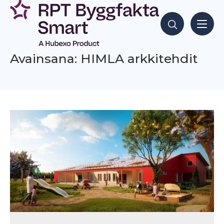
Siirry
sisältöön
Hae sisältöjä
Avainsana: HIMLA arkkitehdit