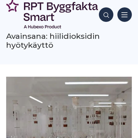
Siirry
sisältöön
Hae sisältöjä
Avainsana: hiilidioksidin
hyötykäyttö