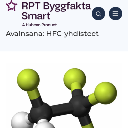
Siirry
sisältöön
Hae sisältöjä
Avainsana: HFC-yhdisteet