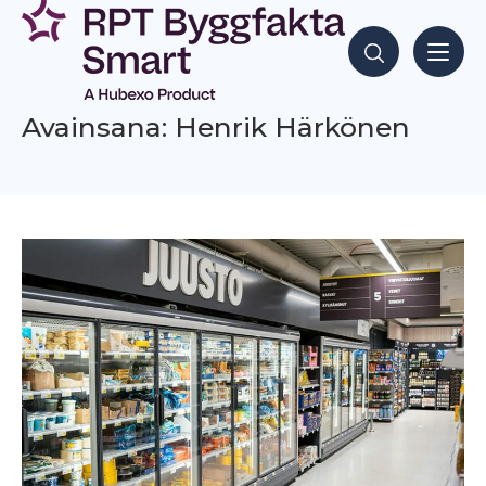
Siirry
sisältöön
Hae sisältöjä
Avainsana: Henrik Härkönen