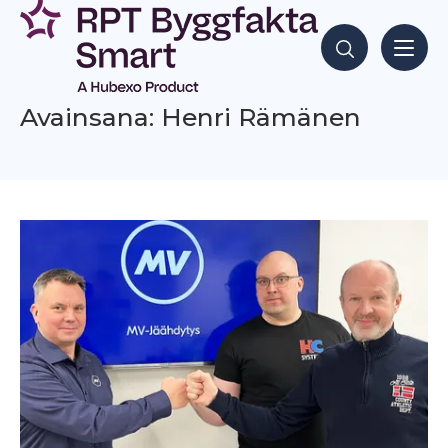
Siirry
sisältöön
Hae sisältöjä
Avainsana: Henri Rämänen