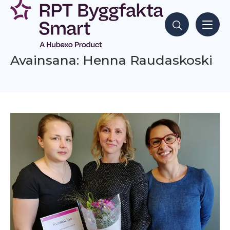
Siirry
sisältöön
Hae sisältöjä
Avainsana: Henna Raudaskoski