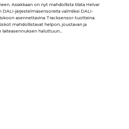
een. Asiakkaan on nyt mahdollista tilata Helvar
n DALI-järjestelmäsensoreita valmiiksi DALI-
kiskoon asennettavina Tracksensor-tuotteina.
kiskot mahdollistavat helpon, joustavan ja
n laiteasennuksen haluttuun...