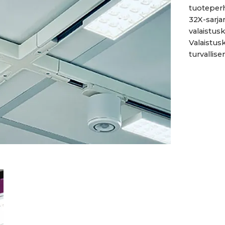
tuoteperh
32X-sarja
valaistus
Valaistus
turvallise