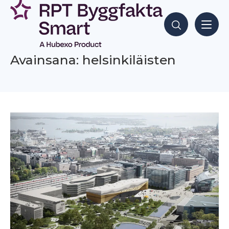
Siirry
sisältöön
Hae sisältöjä
Avainsana: helsinkiläisten