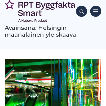
Siirry
sisältöön
Hae sisältöjä
Avainsana: Helsingin
maanalainen yleiskaava