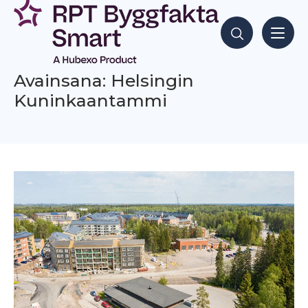
Siirry
sisältöön
Hae sisältöjä
Avainsana: Helsingin
Kuninkaantammi