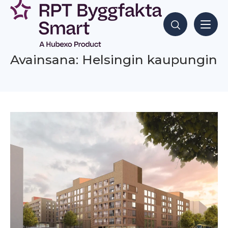
Siirry
sisältöön
Hae sisältöjä
Avainsana: Helsingin kaupungin