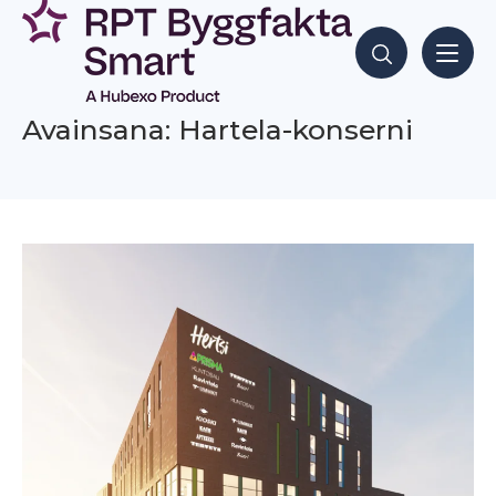
Siirry
sisältöön
Hae sisältöjä
Avainsana: Hartela-konserni