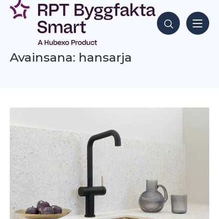
Siirry
sisältöön
Hae sisältöjä
Avainsana: hansarja